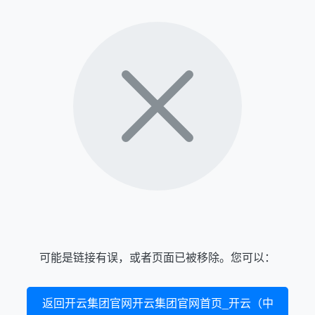
可能是链接有误，或者页面已被移除。您可以：
返回开云集团官网开云集团官网首页_开云（中